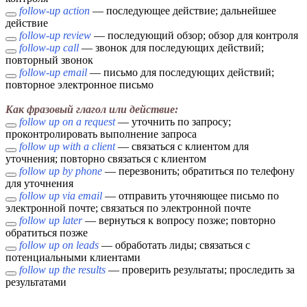
follow-up action
— последующее действие; дальнейшее
действие
follow-up review
— последующий обзор; обзор для контроля
follow-up call
— звонок для последующих действий;
повторный звонок
follow-up email
— письмо для последующих действий;
повторное электронное письмо
Как фразовый глагол или действие:
follow up on a request
— уточнить по запросу;
проконтролировать выполнение запроса
follow up with a client
— связаться с клиентом для
уточнения; повторно связаться с клиентом
follow up by phone
— перезвонить; обратиться по телефону
для уточнения
follow up via email
— отправить уточняющее письмо по
электронной почте; связаться по электронной почте
follow up later
— вернуться к вопросу позже; повторно
обратиться позже
follow up on leads
— обработать лиды; связаться с
потенциальными клиентами
follow up the results
— проверить результаты; проследить за
результатами