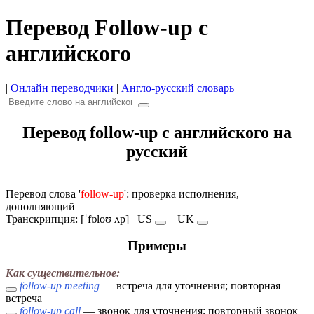
Перевод Follow-up с
английского
|
Онлайн переводчики
|
Англо-русский словарь
|
Перевод follow-up с английского на
русский
Перевод слова '
follow-up
': проверка исполнения,
дополняющий
Транскрипция: [ˈfɒloʊ ʌp]
US
UK
Примеры
Как существительное:
follow-up meeting
— встреча для уточнения; повторная
встреча
follow-up call
— звонок для уточнения; повторный звонок