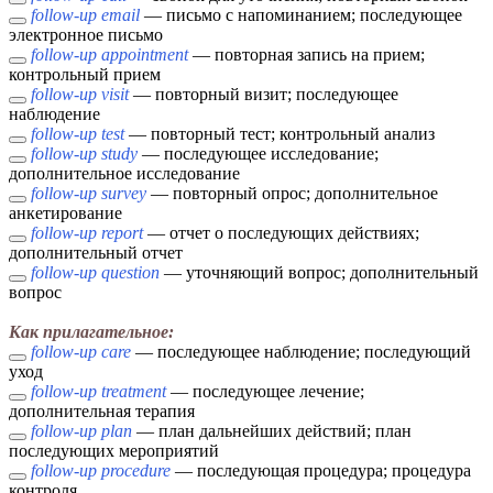
follow-up email
— письмо с напоминанием; последующее
электронное письмо
follow-up appointment
— повторная запись на прием;
контрольный прием
follow-up visit
— повторный визит; последующее
наблюдение
follow-up test
— повторный тест; контрольный анализ
follow-up study
— последующее исследование;
дополнительное исследование
follow-up survey
— повторный опрос; дополнительное
анкетирование
follow-up report
— отчет о последующих действиях;
дополнительный отчет
follow-up question
— уточняющий вопрос; дополнительный
вопрос
Как прилагательное:
follow-up care
— последующее наблюдение; последующий
уход
follow-up treatment
— последующее лечение;
дополнительная терапия
follow-up plan
— план дальнейших действий; план
последующих мероприятий
follow-up procedure
— последующая процедура; процедура
контроля