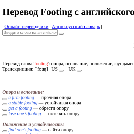
Перевод Footing с английског
|
Онлайн переводчики
|
Англо-русский словарь
|
Перевод слова '
footing
': опора, основание, положение, фундаме
Транскрипция: [ˈfʊtɪŋ]
US
UK
Опора и основание:
a firm footing
— прочная опора
a stable footing
— устойчивая опора
get a footing
— обрести опору
lose one’s footing
— потерять опору
Положение и устойчивость:
find one’s footing
— найти опору