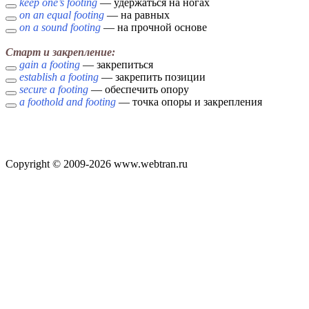
keep one’s footing
— удержаться на ногах
on an equal footing
— на равных
on a sound footing
— на прочной основе
Старт и закрепление:
gain a footing
— закрепиться
establish a footing
— закрепить позиции
secure a footing
— обеспечить опору
a foothold and footing
— точка опоры и закрепления
Copyright © 2009-2026 www.webtran.ru