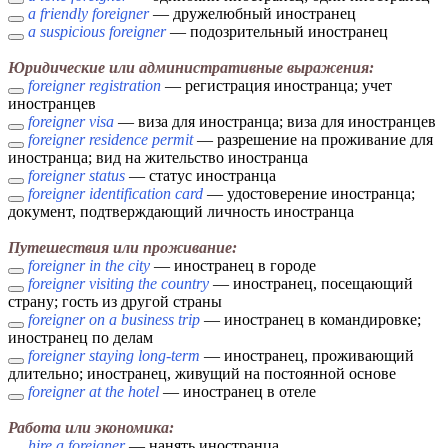
a friendly foreigner
— дружелюбный иностранец
a suspicious foreigner
— подозрительный иностранец
Юридические или административные выражения:
foreigner registration
— регистрация иностранца; учет
иностранцев
foreigner visa
— виза для иностранца; виза для иностранцев
foreigner residence permit
— разрешение на проживание для
иностранца; вид на жительство иностранца
foreigner status
— статус иностранца
foreigner identification card
— удостоверение иностранца;
документ, подтверждающий личность иностранца
Путешествия или проживание:
foreigner in the city
— иностранец в городе
foreigner visiting the country
— иностранец, посещающий
страну; гость из другой страны
foreigner on a business trip
— иностранец в командировке;
иностранец по делам
foreigner staying long-term
— иностранец, проживающий
длительно; иностранец, живущий на постоянной основе
foreigner at the hotel
— иностранец в отеле
Работа или экономика:
hire a foreigner
— нанять иностранца