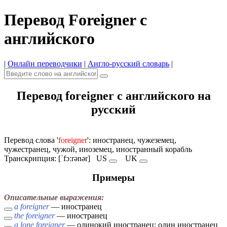
Перевод Foreigner с
английского
|
Онлайн переводчики
|
Англо-русский словарь
|
Перевод foreigner с английского на
русский
Перевод слова '
foreigner
': иностранец, чужеземец,
чужестранец, чужой, иноземец, иностранный корабль
Транскрипция: [ˈfɔːrənər]
US
UK
Примеры
Описательные выражения:
a foreigner
— иностранец
the foreigner
— иностранец
a lone foreigner
— одинокий иностранец; один иностранец