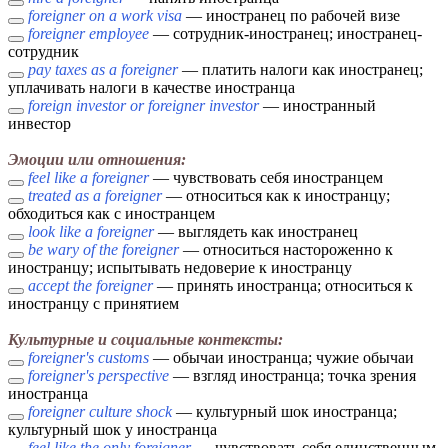
foreigner on a work visa
— иностранец по рабочей визе
foreigner employee
— сотрудник-иностранец; иностранец-
сотрудник
pay taxes as a foreigner
— платить налоги как иностранец;
уплачивать налоги в качестве иностранца
foreign investor or foreigner investor
— иностранный
инвестор
Эмоции или отношения:
feel like a foreigner
— чувствовать себя иностранцем
treated as a foreigner
— относиться как к иностранцу;
обходиться как с иностранцем
look like a foreigner
— выглядеть как иностранец
be wary of the foreigner
— относиться настороженно к
иностранцу; испытывать недоверие к иностранцу
accept the foreigner
— принять иностранца; относиться к
иностранцу с принятием
Культурные и социальные контексты:
foreigner's customs
— обычаи иностранца; чужие обычаи
foreigner's perspective
— взгляд иностранца; точка зрения
иностранца
foreigner culture shock
— культурный шок иностранца;
культурный шок у иностранца
feel like the only foreigner
— чувствовать себя единственным