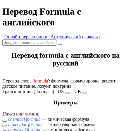
Перевод Formula с
английского
|
Онлайн переводчики
|
Англо-русский словарь
|
Перевод formula с английского на
русский
Перевод слова '
formula
': формула, формулировка, рецепт,
детское питание, лозунг, доктрина
Транскрипция: [ˈfɔːrmjələ]
US
UK
Примеры
Наука или химия:
chemical formula
— химическая формула
molecular formula
— молекулярная формула
empirical formula
— эмпирическая формула