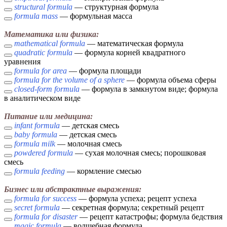
structural formula
— структурная формула
formula mass
— формульная масса
Математика или физика:
mathematical formula
— математическая формула
quadratic formula
— формула корней квадратного
уравнения
formula for area
— формула площади
formula for the volume of a sphere
— формула объема сферы
closed-form formula
— формула в замкнутом виде; формула
в аналитическом виде
Питание или медицина:
infant formula
— детская смесь
baby formula
— детская смесь
formula milk
— молочная смесь
powdered formula
— сухая молочная смесь; порошковая
смесь
formula feeding
— кормление смесью
Бизнес или абстрактные выражения:
formula for success
— формула успеха; рецепт успеха
secret formula
— секретная формула; секретный рецепт
formula for disaster
— рецепт катастрофы; формула бедствия
magic formula
— волшебная формула