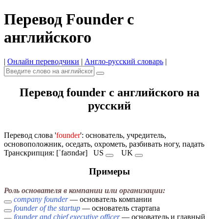
Перевод Founder с
английского
|
Онлайн переводчики
|
Англо-русский словарь
|
Перевод founder с английского на
русский
Перевод слова '
founder
': основатель, учредитель,
основоположник, оседать, охрометь, разбивать ногу, падать
Транскрипция: [ˈfaʊndər]
US
UK
Примеры
Роль основателя в компании или организации:
company founder
— основатель компании
founder of the startup
— основатель стартапа
founder and chief executive officer
— основатель и главный