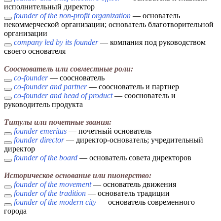
исполнительный директор
founder of the non-profit organization
— основатель
некоммерческой организации; основатель благотворительной
организации
company led by its founder
— компания под руководством
своего основателя
Сооснователь или совместные роли:
co-founder
— сооснователь
co-founder and partner
— сооснователь и партнер
co-founder and head of product
— сооснователь и
руководитель продукта
Титулы или почетные звания:
founder emeritus
— почетный основатель
founder director
— директор-основатель; учредительный
директор
founder of the board
— основатель совета директоров
Историческое основание или пионерство:
founder of the movement
— основатель движения
founder of the tradition
— основатель традиции
founder of the modern city
— основатель современного
города