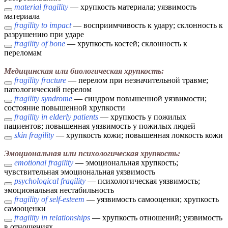
material fragility
— хрупкость материала; уязвимость
материала
fragility to impact
— восприимчивость к удару; склонность к
разрушению при ударе
fragility of bone
— хрупкость костей; склонность к
переломам
Медицинская или биологическая хрупкость:
fragility fracture
— перелом при незначительной травме;
патологический перелом
fragility syndrome
— синдром повышенной уязвимости;
состояние повышенной хрупкости
fragility in elderly patients
— хрупкость у пожилых
пациентов; повышенная уязвимость у пожилых людей
skin fragility
— хрупкость кожи; повышенная ломкость кожи
Эмоциональная или психологическая хрупкость:
emotional fragility
— эмоциональная хрупкость;
чувствительная эмоциональная уязвимость
psychological fragility
— психологическая уязвимость;
эмоциональная нестабильность
fragility of self-esteem
— уязвимость самооценки; хрупкость
самооценки
fragility in relationships
— хрупкость отношений; уязвимость
в отношениях