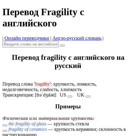
Перевод Fragility с
английского
|
Онлайн переводчики
|
Англо-русский словарь
|
Перевод fragility с английского на
русский
Перевод слова '
fragility
': хрупкость, ломкость,
недолговечность, слабость, хлипкость
Транскрипция: [frəˈdʒɪləti]
US
UK
Примеры
Физическая или материальная хрупкость:
the fragility of glass
— хрупкость стекла
fragility of ceramics
— хрупкость керамики; склонность к
растрескиванию