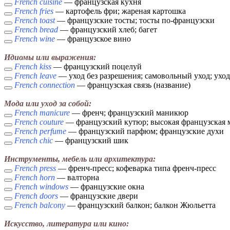
French cuisine
— французская кухня
French fries
— картофель фри; жареная картошка
French toast
— французские тосты; тосты по-французски
French bread
— французский хлеб; багет
French wine
— французское вино
Идиомы или выражения:
French kiss
— французский поцелуй
French leave
— уход без разрешения; самовольный уход; ухо
French connection
— французская связь (название)
Мода или уход за собой:
French manicure
— френч; французский маникюр
French couture
— французский кутюр; высокая французская 
French perfume
— французский парфюм; французские духи
French chic
— французский шик
Инструменты, мебель или архитектура:
French press
— френч-пресс; кофеварка типа френч-пресс
French horn
— валторна
French windows
— французские окна
French doors
— французские двери
French balcony
— французский балкон; балкон Жюльетта
Искусство, литература или кино: