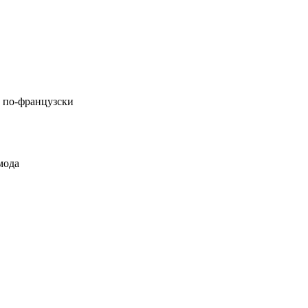
д по-французски
мода