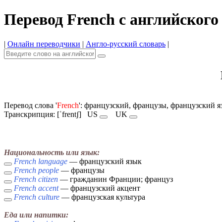
Перевод French с английского
|
Онлайн переводчики
|
Англо-русский словарь
|
Перевод слова '
French
': французский, французы, французский я
Транскрипция: [ˈfrentʃ]
US
UK
Национальность или язык:
French language
— французский язык
French people
— французы
French citizen
— гражданин Франции; француз
French accent
— французский акцент
French culture
— французская культура
Еда или напитки: