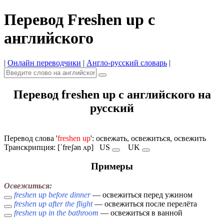
Перевод Freshen up с
английского
|
Онлайн переводчики
|
Англо-русский словарь
|
Перевод freshen up с английского на
русский
Перевод слова '
freshen up
': освежать, освежиться, освежить
Транскрипция: [ˈfreʃən ʌp]
US
UK
Примеры
Освежиться:
freshen up before dinner
— освежиться перед ужином
freshen up after the flight
— освежиться после перелёта
freshen up in the bathroom
— освежиться в ванной