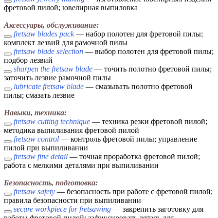
фретовой пилой; ювелирная выпиловка
Аксессуары, обслуживание:
fretsaw blades pack
— набор полотен для фретовой пилы;
комплект лезвий для рамочной пилы
fretsaw blade selection
— выбор полотен для фретовой пилы;
подбор лезвий
sharpen the fretsaw blade
— точить полотно фретовой пилы;
заточить лезвие рамочной пилы
lubricate fretsaw blade
— смазывать полотно фретовой
пилы; смазать лезвие
Навыки, техника:
fretsaw cutting technique
— техника резки фретовой пилой;
методика выпиливания фретовой пилой
fretsaw control
— контроль фретовой пилы; управление
пилой при выпиливании
fretsaw fine detail
— точная проработка фретовой пилой;
работа с мелкими деталями при выпиливании
Безопасность, подготовка:
fretsaw safety
— безопасность при работе с фретовой пилой;
правила безопасности при выпиливании
secure workpiece for fretsawing
— закрепить заготовку для
работы фретовой пилой; зафиксировать деталь для