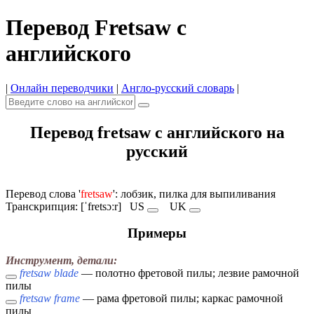
Перевод Fretsaw с
английского
|
Онлайн переводчики
|
Англо-русский словарь
|
Перевод fretsaw с английского на
русский
Перевод слова '
fretsaw
': лобзик, пилка для выпиливания
Транскрипция: [ˈfretsɔːr]
US
UK
Примеры
Инструмент, детали:
fretsaw blade
— полотно фретовой пилы; лезвие рамочной
пилы
fretsaw frame
— рама фретовой пилы; каркас рамочной
пилы