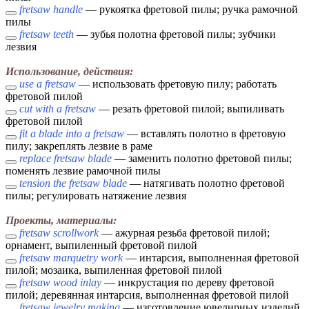
fretsaw handle
— рукоятка фретовой пилы; ручка рамочной
пилы
fretsaw teeth
— зубья полотна фретовой пилы; зубчики
лезвия
Использование, действия:
use a fretsaw
— использовать фретовую пилу; работать
фретовой пилой
cut with a fretsaw
— резать фретовой пилой; выпиливать
фретовой пилой
fit a blade into a fretsaw
— вставлять полотно в фретовую
пилу; закреплять лезвие в раме
replace fretsaw blade
— заменить полотно фретовой пилы;
поменять лезвие рамочной пилы
tension the fretsaw blade
— натягивать полотно фретовой
пилы; регулировать натяжение лезвия
Проекты, материалы:
fretsaw scrollwork
— ажурная резьба фретовой пилой;
орнамент, выпиленный фретовой пилой
fretsaw marquetry work
— интарсия, выполненная фретовой
пилой; мозаика, выпиленная фретовой пилой
fretsaw wood inlay
— инкрустация по дереву фретовой
пилой; деревянная интарсия, выполненная фретовой пилой
fretsaw jewelry making
— изготовление ювелирных изделий