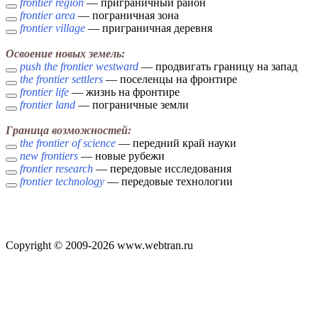
frontier region
— приграничный район
frontier area
— пограничная зона
frontier village
— приграничная деревня
Освоение новых земель:
push the frontier westward
— продвигать границу на запад
the frontier settlers
— поселенцы на фронтире
frontier life
— жизнь на фронтире
frontier land
— пограничные земли
Граница возможностей:
the frontier of science
— передний край науки
new frontiers
— новые рубежи
frontier research
— передовые исследования
frontier technology
— передовые технологии
Copyright © 2009-2026 www.webtran.ru