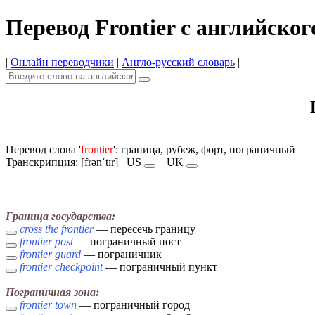
Перевод Frontier с английског
|
Онлайн переводчики
|
Англо-русский словарь
|
Перевод слова '
frontier
': граница, рубеж, форт, пограничный
Транскрипция: [frənˈtɪr]
US
UK
Граница государства:
cross the frontier
— пересечь границу
frontier post
— пограничный пост
frontier guard
— пограничник
frontier checkpoint
— пограничный пункт
Пограничная зона:
frontier town
— пограничный город