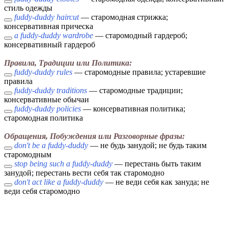
стиль одежды
fuddy-duddy haircut
— старомодная стрижка;
консервативная прическа
a fuddy-duddy wardrobe
— старомодный гардероб;
консервативный гардероб
Правила, Традиции или Политика:
fuddy-duddy rules
— старомодные правила; устаревшие
правила
fuddy-duddy traditions
— старомодные традиции;
консервативные обычаи
fuddy-duddy policies
— консервативная политика;
старомодная политика
Обращения, Побуждения или Разговорные фразы:
don't be a fuddy-duddy
— не будь занудой; не будь таким
старомодным
stop being such a fuddy-duddy
— перестань быть таким
занудой; перестань вести себя так старомодно
don't act like a fuddy-duddy
— не веди себя как зануда; не
веди себя старомодно