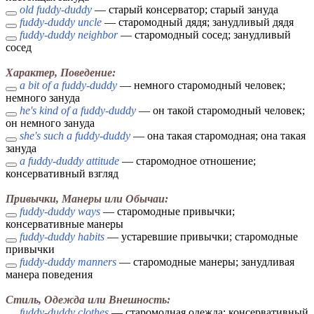
old fuddy-duddy
— старый консерватор; старый зануда
fuddy-duddy uncle
— старомодный дядя; занудливый дядя
fuddy-duddy neighbor
— старомодный сосед; занудливый
сосед
Характер, Поведение:
a bit of a fuddy-duddy
— немного старомодный человек;
немного зануда
he's kind of a fuddy-duddy
— он такой старомодный человек;
он немного зануда
she's such a fuddy-duddy
— она такая старомодная; она такая
зануда
a fuddy-duddy attitude
— старомодное отношение;
консервативный взгляд
Привычки, Манеры или Обычаи:
fuddy-duddy ways
— старомодные привычки;
консервативные манеры
fuddy-duddy habits
— устаревшие привычки; старомодные
привычки
fuddy-duddy manners
— старомодные манеры; занудливая
манера поведения
Стиль, Одежда или Внешность:
fuddy-duddy clothes
— старомодная одежда; консервативный