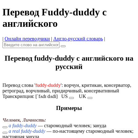
Перевод Fuddy-duddy с
английского
|
Онлайн переводчики
|
Англо-русский словарь
|
Перевод fuddy-duddy с английского на
русский
Перевод слова '
fuddy-duddy
': ворчун, критикан, консерватор,
ретроград, ворчливый, придирчивый, консервативный
Транскрипция: [ˈfʌdɪ dʌdi]
US
UK
Примеры
Человек, Личность:
a fuddy-duddy
— старомодный человек; зануда
a real fuddy-duddy
— по-настоящему старомодный человек;
настоящая зануда