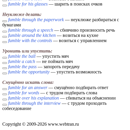
fumble for his glasses
— шарить в поисках очков
Неуклюже делать:
fumble through the paperwork
— неуклюже разбираться с
бумагами
fumble through a speech
— сбивчиво произносить речь
fumble around the kitchen
— возиться на кухне
fumble with the controls
— возиться с управлением
Уронить или упустить:
fumble the ball
— упустить мяч
fumble a catch
— не поймать мяч
fumble the pass
— запороть передачу
fumble the opportunity
— упустить возможность
Смущённо искать слова:
fumble for an answer
— смущённо подбирать ответ
fumble for words
— с трудом подбирать слова
fumble over his explanation
— сбиваться на объяснении
fumble through the interview
— с трудом проходить
собеседование
Copyright © 2009-2026 www.webtran.ru