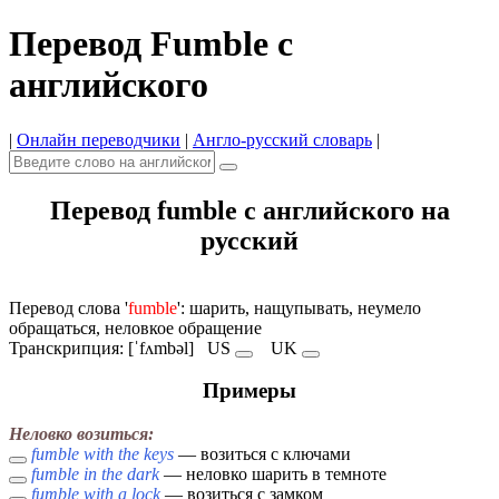
Перевод Fumble с
английского
|
Онлайн переводчики
|
Англо-русский словарь
|
Перевод fumble с английского на
русский
Перевод слова '
fumble
': шарить, нащупывать, неумело
обращаться, неловкое обращение
Транскрипция: [ˈfʌmbəl]
US
UK
Примеры
Неловко возиться:
fumble with the keys
— возиться с ключами
fumble in the dark
— неловко шарить в темноте
fumble with a lock
— возиться с замком