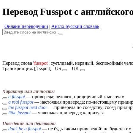
Перевод Fusspot с английског
|
Онлайн переводчики
|
Англо-русский словарь
|
Перевод слова '
fusspot
': суетливый, нервный, беспокойный чел
Транскрипция: [ˈfʌspɑːt]
US
UK
Характер или личность:
a fusspot
— привереда; человек, придирчивый к мелочам
a real fusspot
— настоящая привереда; по-настоящему приди
the fusspot next door
— привереда по соседству; сосед-приди
little fusspot
— маленькая привереда; капризуля
Поведение или действия:
don't be a fusspot
— не будь таким привередой; не будь таки