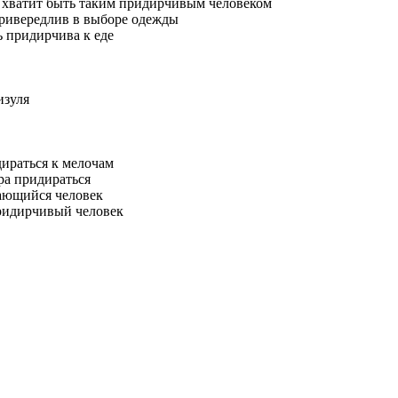
 хватит быть таким придирчивым человеком
ривередлив в выборе одежды
ь придирчива к еде
изуля
ираться к мелочам
ра придираться
ающийся человек
ридирчивый человек