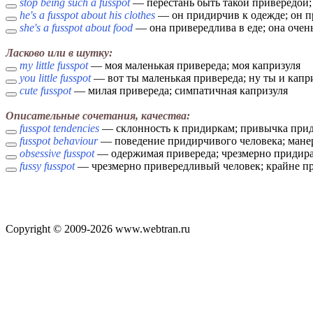
stop being such a fusspot
— перестань быть такой привередой;
he's a fusspot about his clothes
— он придирчив к одежде; он п
she's a fusspot about food
— она привередлива в еде; она очен
Ласково или в шутку:
my little fusspot
— моя маленькая привереда; моя капризуля
you little fusspot
— вот ты маленькая привереда; ну ты и капр
cute fusspot
— милая привереда; симпатичная капризуля
Описательные сочетания, качества:
fusspot tendencies
— склонность к придиркам; привычка прид
fusspot behaviour
— поведение придирчивого человека; мане
obsessive fusspot
— одержимая привереда; чрезмерно придир
fussy fusspot
— чрезмерно привередливый человек; крайне п
Copyright © 2009-2026 www.webtran.ru