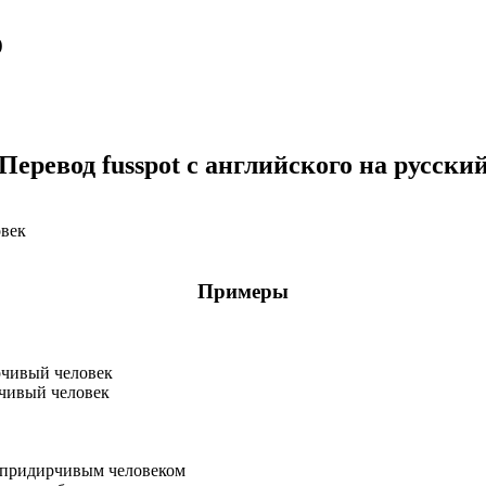
о
Перевод fusspot с английского на русски
овек
Примеры
рчивый человек
рчивый человек
м придирчивым человеком