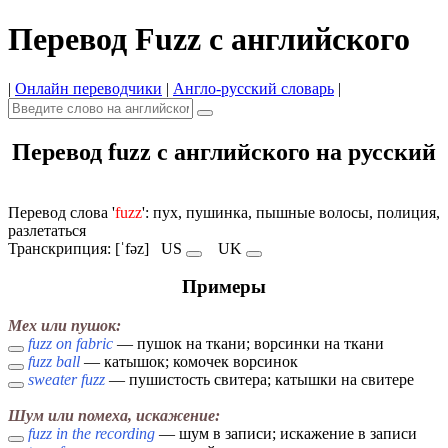
Перевод Fuzz с английского
|
Онлайн переводчики
|
Англо-русский словарь
|
Перевод fuzz с английского на русский
Перевод слова '
fuzz
': пух, пушинка, пышные волосы, полиция,
разлетаться
Транскрипция: [ˈfəz]
US
UK
Примеры
Мех или пушок:
fuzz on fabric
— пушок на ткани; ворсинки на ткани
fuzz ball
— катышок; комочек ворсинок
sweater fuzz
— пушистость свитера; катышки на свитере
Шум или помеха, искажение:
fuzz in the recording
— шум в записи; искажение в записи