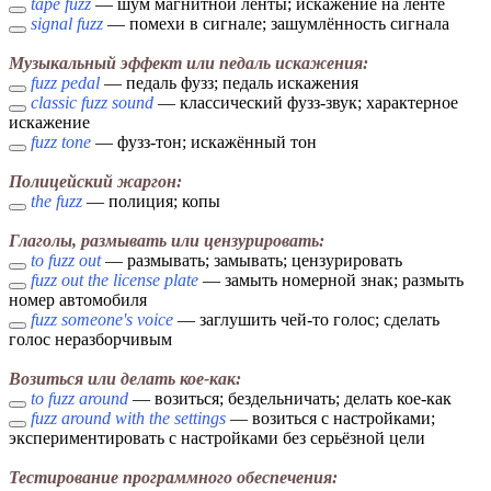
tape fuzz
— шум магнитной ленты; искажение на ленте
signal fuzz
— помехи в сигнале; зашумлённость сигнала
Музыкальный эффект или педаль искажения:
fuzz pedal
— педаль фузз; педаль искажения
classic fuzz sound
— классический фузз-звук; характерное
искажение
fuzz tone
— фузз-тон; искажённый тон
Полицейский жаргон:
the fuzz
— полиция; копы
Глаголы, размывать или цензурировать:
to fuzz out
— размывать; замывать; цензурировать
fuzz out the license plate
— замыть номерной знак; размыть
номер автомобиля
fuzz someone's voice
— заглушить чей-то голос; сделать
голос неразборчивым
Возиться или делать кое-как:
to fuzz around
— возиться; бездельничать; делать кое-как
fuzz around with the settings
— возиться с настройками;
экспериментировать с настройками без серьёзной цели
Тестирование программного обеспечения: