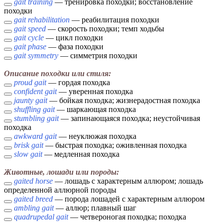
gait training
— тренировка походки; восстановление
походки
gait rehabilitation
— реабилитация походки
gait speed
— скорость походки; темп ходьбы
gait cycle
— цикл походки
gait phase
— фаза походки
gait symmetry
— симметрия походки
Описание походки или стиля:
proud gait
— гордая походка
confident gait
— уверенная походка
jaunty gait
— бойкая походка; жизнерадостная походка
shuffling gait
— шаркающая походка
stumbling gait
— запинающаяся походка; неустойчивая
походка
awkward gait
— неуклюжая походка
brisk gait
— быстрая походка; оживленная походка
slow gait
— медленная походка
Животные, лошади или породы:
gaited horse
— лошадь с характерным аллюром; лошадь
определенной аллюрной породы
gaited breed
— порода лошадей с характерным аллюром
ambling gait
— аллюр; плавный шаг
quadrupedal gait
— четвероногая походка; походка