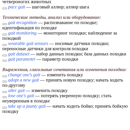
четвероногих животных
pace gait
— шаговый аллюр; аллюр шага
Технические методы, анализ или оборудование:
gait recognition
— распознавание по походке;
идентификация по походке
gait monitoring
— мониторинг походки; наблюдение за
походкой
wearable gait sensors
— носимые датчики походки;
переносные датчики для контроля походки
gait dataset
— набор данных походки; база данных походки
gait parameter
— параметр походки
Выражения, глагольные сочетания или изменения походки:
change one's gait
— изменить походку
adopt a new gait
— принять новую походку; начать ходить
по-другому
alter gait
— изменить походку
lose one's gait
— потерять уверенную походку; стать
неуверенным в походке
take up a jaunty gait
— начать ходить бойко; принять бойкую
походку