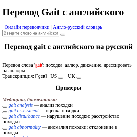
Перевод Gait с английского
|
Онлайн переводчики
|
Англо-русский словарь
|
Перевод gait с английского на русский
Перевод слова '
gait
': походка, аллюр, движение, дрессировать
на аллюры
Транскрипция: [ˈɡeɪt]
US
UK
Примеры
Медицина, биомеханика:
gait analysis
— анализ походки
gait assessment
— оценка походки
gait disturbance
— нарушение походки; расстройство
походки
gait abnormality
— аномалия походки; отклонение в
походке