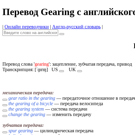
Перевод Gearing с английског
|
Онлайн переводчики
|
Англо-русский словарь
|
Перевод слова '
gearing
': зацепление, зубчатая передача, привод
Транскрипция: [ˈɡɪrɪŋ]
US
UK
механическая передача:
gear ratio in the gearing
— передаточное отношение в переда
the gearing of a bicycle
— передача велосипеда
the gearing system
— система передачи
change the gearing
— изменить передачу
зубчатая передача:
spur gearing
— цилиндрическая передача