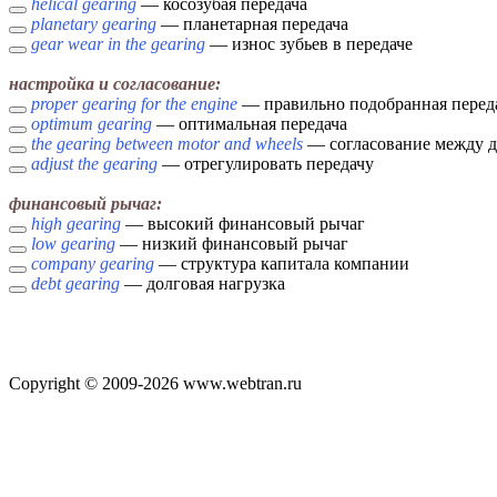
helical gearing
— косозубая передача
planetary gearing
— планетарная передача
gear wear in the gearing
— износ зубьев в передаче
настройка и согласование:
proper gearing for the engine
— правильно подобранная переда
optimum gearing
— оптимальная передача
the gearing between motor and wheels
— согласование между д
adjust the gearing
— отрегулировать передачу
финансовый рычаг:
high gearing
— высокий финансовый рычаг
low gearing
— низкий финансовый рычаг
company gearing
— структура капитала компании
debt gearing
— долговая нагрузка
Copyright © 2009-2026 www.webtran.ru