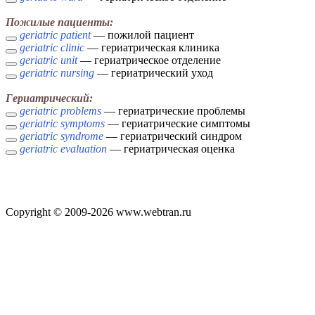
Пожилые пациенты:
geriatric patient
— пожилой пациент
geriatric clinic
— гериатрическая клиника
geriatric unit
— гериатрическое отделение
geriatric nursing
— гериатрический уход
Гериатрический:
geriatric problems
— гериатрические проблемы
geriatric symptoms
— гериатрические симптомы
geriatric syndrome
— гериатрический синдром
geriatric evaluation
— гериатрическая оценка
Copyright © 2009-2026 www.webtran.ru