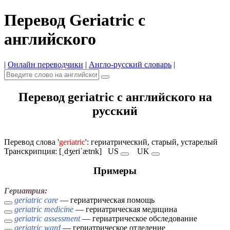
Перевод Geriatric с
английского
|
Онлайн переводчики
|
Англо-русский словарь
|
Перевод geriatric с английского на
русский
Перевод слова '
geriatric
': гериатрический, старый, устарелый
Транскрипция: [ˌdʒeriˈætrɪk]
US
UK
Примеры
Гериатрия:
geriatric care
— гериатрическая помощь
geriatric medicine
— гериатрическая медицина
geriatric assessment
— гериатрическое обследование
geriatric ward
— гериатрическое отделение