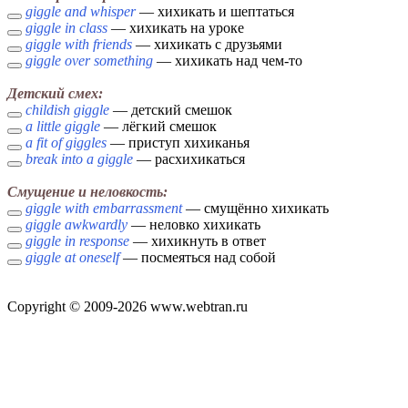
giggle and whisper
— хихикать и шептаться
giggle in class
— хихикать на уроке
giggle with friends
— хихикать с друзьями
giggle over something
— хихикать над чем-то
Детский смех:
childish giggle
— детский смешок
a little giggle
— лёгкий смешок
a fit of giggles
— приступ хихиканья
break into a giggle
— расхихикаться
Смущение и неловкость:
giggle with embarrassment
— смущённо хихикать
giggle awkwardly
— неловко хихикать
giggle in response
— хихикнуть в ответ
giggle at oneself
— посмеяться над собой
Copyright © 2009-2026 www.webtran.ru