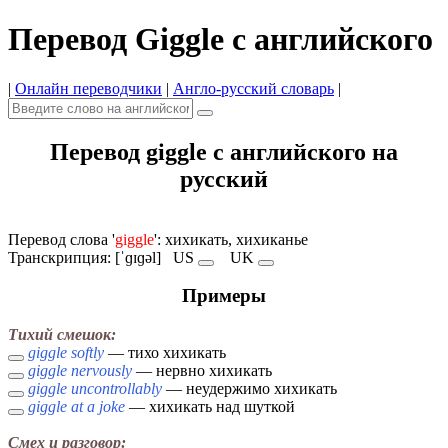
Перевод Giggle с английского
|
Онлайн переводчики
|
Англо-русский словарь
|
Перевод giggle с английского на
русский
Перевод слова '
giggle
': хихикать, хихиканье
Транскрипция: [ˈɡɪɡəl]
US
UK
Примеры
Тихий смешок:
giggle softly
— тихо хихикать
giggle nervously
— нервно хихикать
giggle uncontrollably
— неудержимо хихикать
giggle at a joke
— хихикать над шуткой
Смех и разговор: