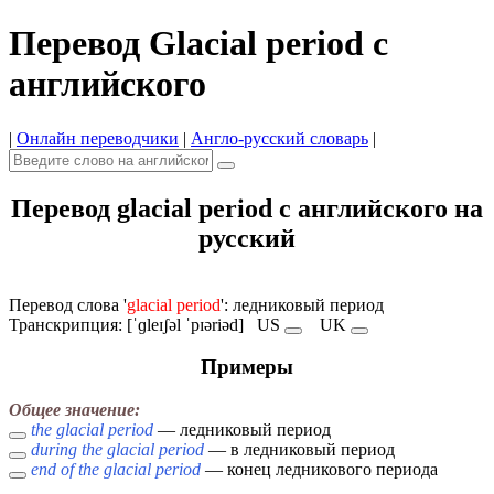
Перевод Glacial period с
английского
|
Онлайн переводчики
|
Англо-русский словарь
|
Перевод glacial period с английского на
русский
Перевод слова '
glacial period
': ледниковый период
Транскрипция: [ˈɡleɪʃəl ˈpɪəriəd]
US
UK
Примеры
Общее значение:
the glacial period
— ледниковый период
during the glacial period
— в ледниковый период
end of the glacial period
— конец ледникового периода