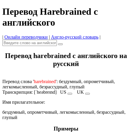
Перевод Harebrained с
английского
|
Онлайн переводчики
|
Англо-русский словарь
|
Перевод harebrained с английского на
русский
Перевод слова '
harebrained
': бездумный, опрометчивый,
легкомысленный, безрассудный, глупый
Транскрипция: [ˈheəbreɪnd]
US
UK
Имя прилагательное:
бездумный, опрометчивый, легкомысленный, безрассудный,
глупый
Примеры