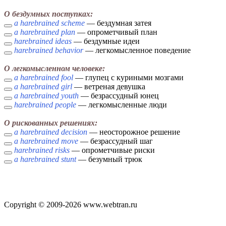
О бездумных поступках:
a harebrained scheme
— бездумная затея
a harebrained plan
— опрометчивый план
harebrained ideas
— бездумные идеи
harebrained behavior
— легкомысленное поведение
О легкомысленном человеке:
a harebrained fool
— глупец с куриными мозгами
a harebrained girl
— ветреная девушка
a harebrained youth
— безрассудный юнец
harebrained people
— легкомысленные люди
О рискованных решениях:
a harebrained decision
— неосторожное решение
a harebrained move
— безрассудный шаг
harebrained risks
— опрометчивые риски
a harebrained stunt
— безумный трюк
Copyright © 2009-2026 www.webtran.ru