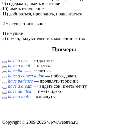
9) содержать, иметь в составе
10) иметь отношение
11) добиваться, проводить, подвергаться
Имя cуществительное:
1) имущие
2) обман, надувательство, мошенничество
Примеры
have a rest
— отдохнуть
have a meal
— поесть
have fun
— веселиться
have a conversation
— побеседовать
have patience
— проявлять терпение
have a dream
— видеть сон, иметь мечту
have an idea
— иметь идею
have a look
— взглянуть
Copyright © 2009-2026 www.webtran.ru