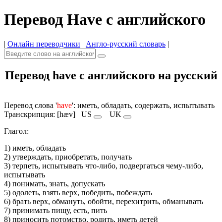
Перевод Have с английского
|
Онлайн переводчики
|
Англо-русский словарь
|
Перевод have с английского на русский
Перевод слова '
have
': иметь, обладать, содержать, испытывать
Транскрипция: [hæv]
US
UK
Глагол:
1) иметь, обладать
2) утверждать, приобретать, получать
3) терпеть, испытывать что-либо, подвергаться чему-либо,
испытывать
4) понимать, знать, допускать
5) одолеть, взять верх, победить, побеждать
6) брать верх, обмануть, обойти, перехитрить, обманывать
7) принимать пищу, есть, пить
8) приносить потомство, родить, иметь детей