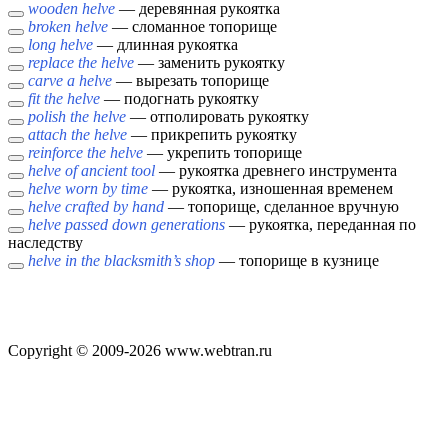
wooden helve
— деревянная рукоятка
broken helve
— сломанное топорище
long helve
— длинная рукоятка
replace the helve
— заменить рукоятку
carve a helve
— вырезать топорище
fit the helve
— подогнать рукоятку
polish the helve
— отполировать рукоятку
attach the helve
— прикрепить рукоятку
reinforce the helve
— укрепить топорище
helve of ancient tool
— рукоятка древнего инструмента
helve worn by time
— рукоятка, изношенная временем
helve crafted by hand
— топорище, сделанное вручную
helve passed down generations
— рукоятка, переданная по
наследству
helve in the blacksmith’s shop
— топорище в кузнице
Copyright © 2009-2026 www.webtran.ru