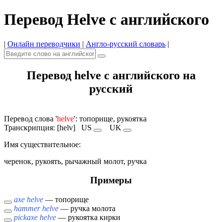
Перевод Helve с английского
|
Онлайн переводчики
|
Англо-русский словарь
|
Перевод helve с английского на
русский
Перевод слова '
helve
': топорище, рукоятка
Транскрипция: [helv]
US
UK
Имя cуществительное:
черенок, рукоять, рычажный молот, ручка
Примеры
axe helve
— топорище
hammer helve
— ручка молота
pickaxe helve
— рукоятка кирки