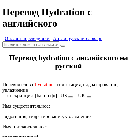
Перевод Hydration с
английского
|
Онлайн переводчики
|
Англо-русский словарь
|
Перевод hydration с английского на
русский
Перевод слова '
hydration
': гидратация, гидратирование,
увлажнение
Транскрипция: [haɪˈdreɪʃn]
US
UK
Имя существительное:
гидратация, гидратирование, увлажнение
Имя прилагательное: