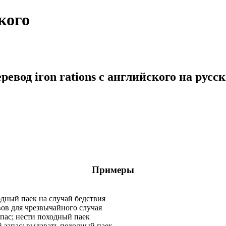
ского
ревод iron rations с английского на русс
Примеры
дный паек на случай бедствия
вов для чрезвычайного случая
пас; нести походный паек
запас; выдавать походный паек