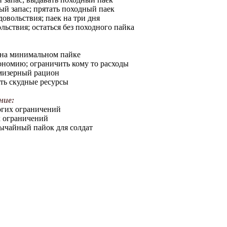
й запас; прятать походный паек
овольствия; паек на три дня
ьствия; остаться без походного пайка
 на минимальном пайке
ономию; ограничить кому то расходы
 мизерный рацион
ть скудные ресурсы
ние:
огих ограничений
х ограничений
вычайный пайок для солдат