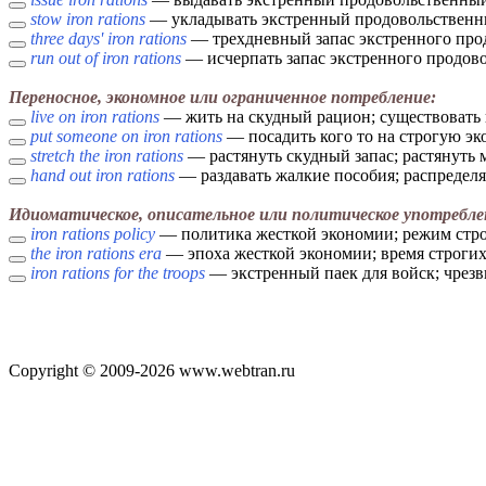
stow iron rations
— укладывать экстренный продовольственны
three days' iron rations
— трехдневный запас экстренного прод
run out of iron rations
— исчерпать запас экстренного продовол
Переносное, экономное или ограниченное потребление:
live on iron rations
— жить на скудный рацион; существовать
put someone on iron rations
— посадить кого то на строгую эк
stretch the iron rations
— растянуть скудный запас; растянуть
hand out iron rations
— раздавать жалкие пособия; распределя
Идиоматическое, описательное или политическое употребле
iron rations policy
— политика жесткой экономии; режим стр
the iron rations era
— эпоха жесткой экономии; время строги
iron rations for the troops
— экстренный паек для войск; чрез
Copyright © 2009-2026 www.webtran.ru