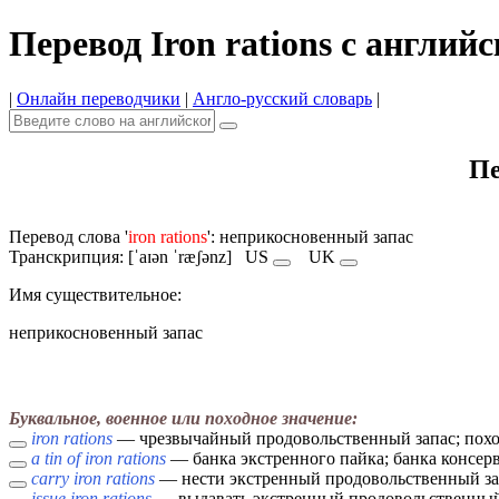
Перевод Iron rations с англий
|
Онлайн переводчики
|
Англо-русский словарь
|
Пе
Перевод слова '
iron rations
': неприкосновенный запас
Транскрипция: [ˈaɪən ˈræʃənz]
US
UK
Имя cуществительное:
неприкосновенный запас
Буквальное, военное или походное значение:
iron rations
— чрезвычайный продовольственный запас; похо
a tin of iron rations
— банка экстренного пайка; банка консер
carry iron rations
— нести экстренный продовольственный за
issue iron rations
— выдавать экстренный продовольственный 