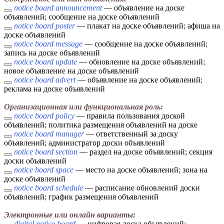
notice board announcement
— объявление на доске
объявлений; сообщение на доске объявлений
notice board poster
— плакат на доске объявлений; афиша на
доске объявлений
notice board message
— сообщение на доске объявлений;
запись на доске объявлений
notice board update
— обновление на доске объявлений;
новое объявление на доске объявлений
notice board advert
— объявление на доске объявлений;
реклама на доске объявлений
Организационная или функциональная роль:
notice board policy
— правила пользования доской
объявлений; политика размещения объявлений на доске
notice board manager
— ответственный за доску
объявлений; администратор доски объявлений
notice board section
— раздел на доске объявлений; секция
доски объявлений
notice board space
— место на доске объявлений; зона на
доске объявлений
notice board schedule
— расписание обновлений доски
объявлений; график размещения объявлений
Электронные или онлайн варианты:
digital notice board
— цифровая доска объявлений;