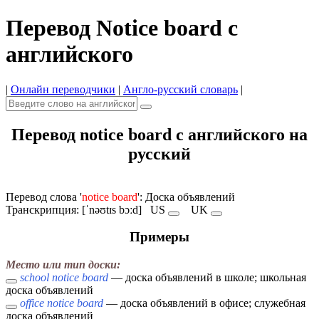
Перевод Notice board с
английского
|
Онлайн переводчики
|
Англо-русский словарь
|
Перевод notice board с английского на
русский
Перевод слова '
notice board
': Доска объявлений
Транскрипция: [ˈnəʊtɪs bɔːd]
US
UK
Примеры
Место или тип доски:
school notice board
— доска объявлений в школе; школьная
доска объявлений
office notice board
— доска объявлений в офисе; служебная
доска объявлений