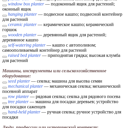
window box planter
— подоконный ящик для растений;
оконный ящик
hanging planter
— подвесное кашпо; подвесной контейнер
для растений
ceramic planter
— керамическое кашпо; керамический
горшок
wooden planter
— деревянный ящик для растений;
деревянное кашпо
self-watering planter
— кашпо с автополивом;
самоополиваемый контейнер для растений
raised bed planter
— приподнятая грядка; высокая клумба
для растений
Машины, инструменты или сельскохозяйственное
оборудование:
seed planter
— сеялка; машина для высева семян
mechanical planter
— механическая сеялка; механический
посевной аппарат
row planter
— рядовая сеялка; сеялка для рядового посева
tree planter
— машина для посадки деревьев; устройство
для посадки саженцев
hand-held planter
— ручная сеялка; ручное устройство для
посадки
Люди, профессии или исторический контекст: