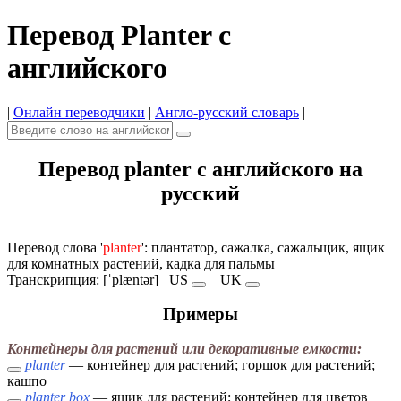
Перевод Planter с
английского
|
Онлайн переводчики
|
Англо-русский словарь
|
Перевод planter с английского на
русский
Перевод слова '
planter
': плантатор, сажалка, сажальщик, ящик
для комнатных растений, кадка для пальмы
Транскрипция: [ˈplæntər]
US
UK
Примеры
Контейнеры для растений или декоративные емкости:
planter
— контейнер для растений; горшок для растений;
кашпо
planter box
— ящик для растений; контейнер для цветов