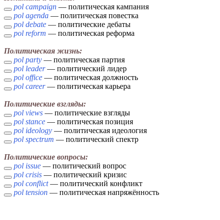
pol campaign
— политическая кампания
pol agenda
— политическая повестка
pol debate
— политические дебаты
pol reform
— политическая реформа
Политическая жизнь:
pol party
— политическая партия
pol leader
— политический лидер
pol office
— политическая должность
pol career
— политическая карьера
Политические взгляды:
pol views
— политические взгляды
pol stance
— политическая позиция
pol ideology
— политическая идеология
pol spectrum
— политический спектр
Политические вопросы:
pol issue
— политический вопрос
pol crisis
— политический кризис
pol conflict
— политический конфликт
pol tension
— политическая напряжённость