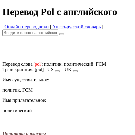
Перевод Pol с английского
|
Онлайн переводчики
|
Англо-русский словарь
|
Перевод слова '
pol
': политик, политический, ГСМ
Транскрипция: [pɒl]
US
UK
Имя существительное:
политик, ГСМ
Имя прилагательное:
политический
Политика и власть: