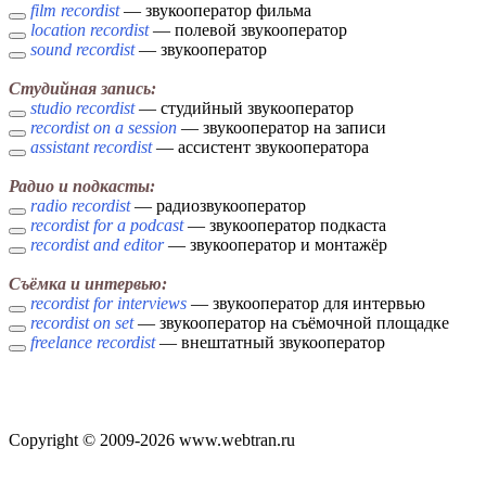
film recordist
— звукооператор фильма
location recordist
— полевой звукооператор
sound recordist
— звукооператор
Студийная запись:
studio recordist
— студийный звукооператор
recordist on a session
— звукооператор на записи
assistant recordist
— ассистент звукооператора
Радио и подкасты:
radio recordist
— радиозвукооператор
recordist for a podcast
— звукооператор подкаста
recordist and editor
— звукооператор и монтажёр
Съёмка и интервью:
recordist for interviews
— звукооператор для интервью
recordist on set
— звукооператор на съёмочной площадке
freelance recordist
— внештатный звукооператор
Copyright © 2009-2026 www.webtran.ru