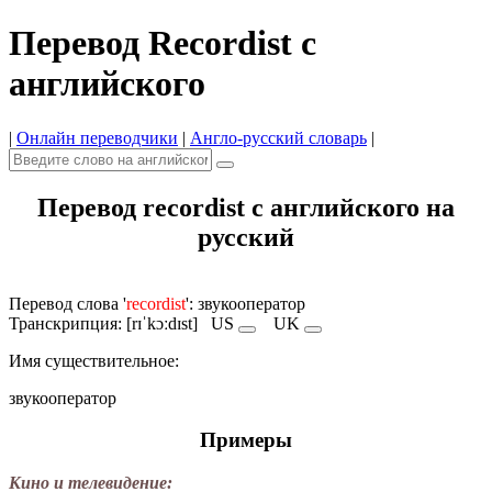
Перевод Recordist с
английского
|
Онлайн переводчики
|
Англо-русский словарь
|
Перевод recordist с английского на
русский
Перевод слова '
recordist
': звукооператор
Транскрипция: [rɪˈkɔːdɪst]
US
UK
Имя существительное:
звукооператор
Примеры
Кино и телевидение: