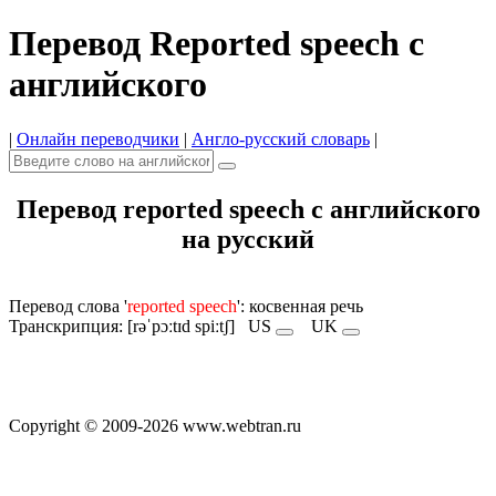
Перевод Reported speech с
английского
|
Онлайн переводчики
|
Англо-русский словарь
|
Перевод reported speech с английского
на русский
Перевод слова '
reported speech
': косвенная речь
Транскрипция: [rəˈpɔːtɪd spiːtʃ]
US
UK
Copyright © 2009-2026 www.webtran.ru