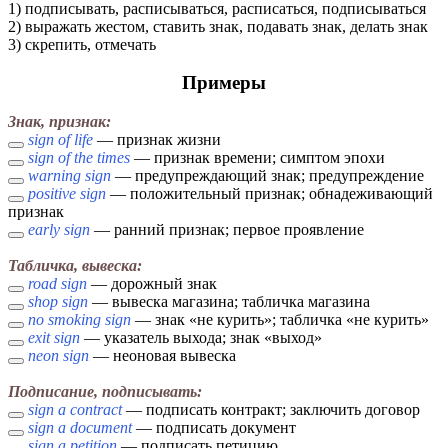
1) подписывать, расписываться, расписаться, подписываться
2) выражать жестом, ставить знак, подавать знак, делать знак
3) скрепить, отмечать
Примеры
Знак, признак:
sign of life
— признак жизни
sign of the times
— признак времени; симптом эпохи
warning sign
— предупреждающий знак; предупреждение
positive sign
— положительный признак; обнадеживающий
признак
early sign
— ранний признак; первое проявление
Табличка, вывеска:
road sign
— дорожный знак
shop sign
— вывеска магазина; табличка магазина
no smoking sign
— знак «не курить»; табличка «не курить»
exit sign
— указатель выхода; знак «выход»
neon sign
— неоновая вывеска
Подписание, подписывать:
sign a contract
— подписать контракт; заключить договор
sign a document
— подписать документ
sign a petition
— подписать петицию