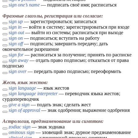
sign one’s name
— подписать своё имя; расписаться
Фразовые глаголы, регистрация или согласие:
sign up
— зарегистрироваться; записаться
sign in
— войти в систему; зарегистрироваться при входе
sign out
— выйти из системы; расписаться при выходе
sign on
— подписаться; вступить на работу
sign off
— подписать; завершить передачу; дать
окончательное разрешение
sign for
— расписаться за получение; принять по расписке
sign away
— отдать право подписью; отказаться от права
подписью
sign over
— передать право подписью; переоформить
Жест, язык жестов:
sign language
— язык жестов
sign language interpreter
— переводчик языка жестов;
сурдопереводчик
give a sign
— подать знак; сделать жест
sign of approval
— знак одобрения; выражение одобрения
Астрология, предзнаменование или симптом:
zodiac sign
— знак зодиака
ominous sign
— зловещий знак; дурное предзнаменование
clinical sign
— клинический признак; симптом