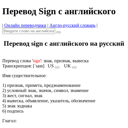
Перевод Sign с английского
|
Онлайн переводчики
|
Англо-русский словарь
|
Перевод sign с английского на русский
Перевод слова '
sign
': знак, признак, вывеска
Транскрипция: [ˈsaɪn]
US
UK
Имя cуществительное:
1) признак, примета, предзнаменование
2) условный знак, значок, символ, знамение
3) жест, сигнал, знак
4) вывеска, объявление, указатель, обозначение
5) знак зодиака
6) подпись
Глагол: