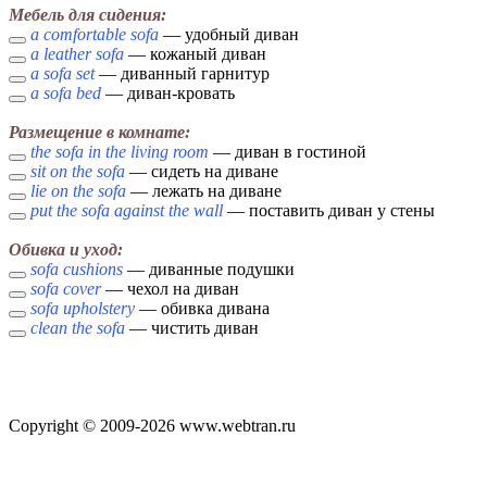
Мебель для сидения:
a comfortable sofa
— удобный диван
a leather sofa
— кожаный диван
a sofa set
— диванный гарнитур
a sofa bed
— диван-кровать
Размещение в комнате:
the sofa in the living room
— диван в гостиной
sit on the sofa
— сидеть на диване
lie on the sofa
— лежать на диване
put the sofa against the wall
— поставить диван у стены
Обивка и уход:
sofa cushions
— диванные подушки
sofa cover
— чехол на диван
sofa upholstery
— обивка дивана
clean the sofa
— чистить диван
Copyright © 2009-2026 www.webtran.ru