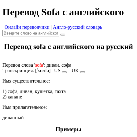
Перевод Sofa с английского
|
Онлайн переводчики
|
Англо-русский словарь
|
Перевод sofa с английского на русский
Перевод слова '
sofa
': диван, софа
Транскрипция: [ˈsoʊfə]
US
UK
Имя cуществительное:
1) софа, диван, кушетка, тахта
2) канапе
Имя прилагательное:
диванный
Примеры