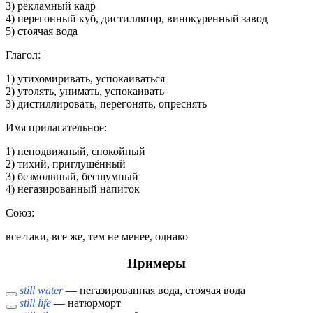
3) рекламный кадр
4) перегонный куб, дистиллятор, винокуренный завод
5) стоячая вода
Глагол:
1) утихомиривать, успокаиваться
2) утолять, унимать, успокаивать
3) дистиллировать, перегонять, опреснять
Имя прилагательное:
1) неподвижный, спокойный
2) тихий, приглушённый
3) безмолвный, бесшумный
4) негазированный напиток
Союз:
все-таки, все же, тем не менее, однако
Примеры
still water
— негазированная вода, стоячая вода
still life
— натюрморт