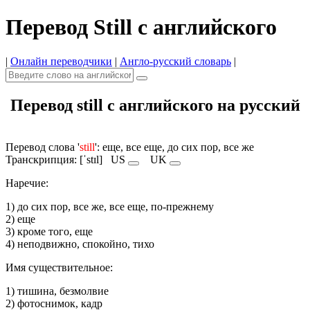
Перевод Still с английского
|
Онлайн переводчики
|
Англо-русский словарь
|
Перевод still с английского на русский
Перевод слова '
still
': еще, все еще, до сих пор, все же
Транскрипция: [ˈstɪl]
US
UK
Наречие:
1) до сих пор, все же, все еще, по-прежнему
2) еще
3) кроме того, еще
4) неподвижно, спокойно, тихо
Имя cуществительное:
1) тишина, безмолвие
2) фотоснимок, кадр