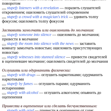
поворотом
stupefy listeners with a revelation
— поразить слушателей
откровением; ошеломить слушателей откровением
stupefy a crowd with a magician's trick
— удивить толпу
фокусом; ошеломить толпу фокусом
Заставить замолчать или ошеломить до молчания:
stupefy someone into silence
— ошеломить до молчания;
привести в молчание
stupefy the room into silence with the news
— заставить
комнату замолчать новостью; ошеломить присутствующих
новостью
stupefy witnesses into stunned silence
— привести свидетелей
в оцепеневшее молчание; ошеломить свидетелей до молчания
Оглушить или одурманить физически:
stupefy with drugs
— оглушить наркотиками; одурманить
наркотиками
stupefy by fumes
— оглушить парами; одурманить
испарениями
stupefy with alcohol
— оглушить алкоголем; опьянить до
оцепенения
Привести в оцепенение или сделать бесчувственным:
stupefy with grief
— привести в оцепенение от горя;