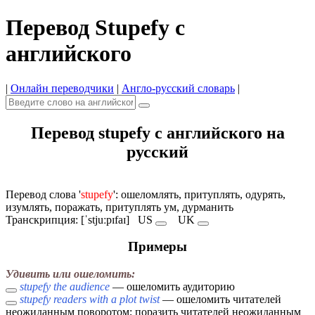
Перевод Stupefy с
английского
|
Онлайн переводчики
|
Англо-русский словарь
|
Перевод stupefy с английского на
русский
Перевод слова '
stupefy
': ошеломлять, притуплять, одурять,
изумлять, поражать, притуплять ум, дурманить
Транскрипция: [ˈstjuːpɪfaɪ]
US
UK
Примеры
Удивить или ошеломить:
stupefy the audience
— ошеломить аудиторию
stupefy readers with a plot twist
— ошеломить читателей
неожиданным поворотом; поразить читателей неожиданным