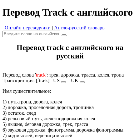
Перевод Track с английского
|
Онлайн переводчики
|
Англо-русский словарь
|
Перевод track с английского на
русский
Перевод слова '
track
': трек, дорожка, трасса, колея, тропа
Транскрипция: [ˈtræk]
US
UK
Имя cуществительное:
1) путь,тропа, дорога, колея
2) дорожка, проселочная дорога, тропинка
3) остаток, след
4) рельсовый путь, железнодорожная колея
5) лыжня, беговая дорожка, трек, трасса
6) звуковая дорожка, фонограмма, дорожка фонограммы
7) ход мыслей, вереница мыслей