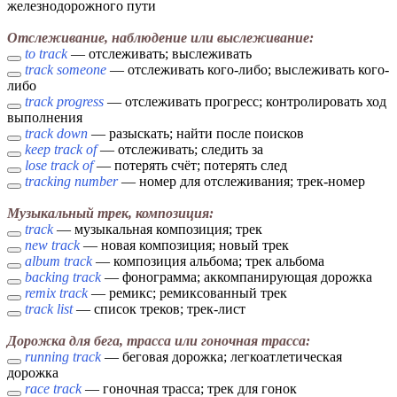
железнодорожного пути
Отслеживание, наблюдение или выслеживание:
to track
— отслеживать; выслеживать
track someone
— отслеживать кого-либо; выслеживать кого-
либо
track progress
— отслеживать прогресс; контролировать ход
выполнения
track down
— разыскать; найти после поисков
keep track of
— отслеживать; следить за
lose track of
— потерять счёт; потерять след
tracking number
— номер для отслеживания; трек-номер
Музыкальный трек, композиция:
track
— музыкальная композиция; трек
new track
— новая композиция; новый трек
album track
— композиция альбома; трек альбома
backing track
— фонограмма; аккомпанирующая дорожка
remix track
— ремикс; ремиксованный трек
track list
— список треков; трек-лист
Дорожка для бега, трасса или гоночная трасса:
running track
— беговая дорожка; легкоатлетическая
дорожка
race track
— гоночная трасса; трек для гонок