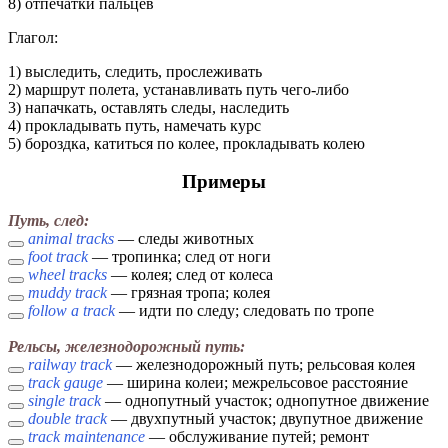
8) отпечатки пальцев
Глагол:
1) выследить, следить, прослеживать
2) маршрут полета, устанавливать путь чего-либо
3) напачкать, оставлять следы, наследить
4) прокладывать путь, намечать курс
5) бороздка, катиться по колее, прокладывать колею
Примеры
Путь, след:
animal tracks
— следы животных
foot track
— тропинка; след от ноги
wheel tracks
— колея; след от колеса
muddy track
— грязная тропа; колея
follow a track
— идти по следу; следовать по тропе
Рельсы, железнодорожный путь:
railway track
— железнодорожный путь; рельсовая колея
track gauge
— ширина колеи; межрельсовое расстояние
single track
— однопутный участок; однопутное движение
double track
— двухпутный участок; двупутное движение
track maintenance
— обслуживание путей; ремонт