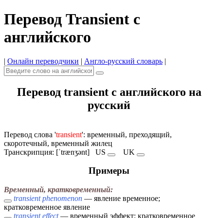
Перевод Transient с
английского
|
Онлайн переводчики
|
Англо-русский словарь
|
Перевод transient с английского на
русский
Перевод слова '
transient
': временный, преходящий,
скоротечный, временный жилец
Транскрипция: [ˈtrænʒənt]
US
UK
Примеры
Временный, кратковременный:
transient phenomenon
— явление временное;
кратковременное явление
transient effect
— временный эффект; кратковременное