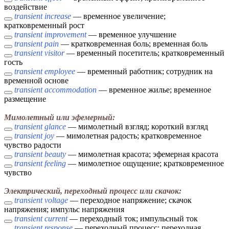
воздействие
transient increase
— временное увеличение;
кратковременный рост
transient improvement
— временное улучшение
transient pain
— кратковременная боль; временная боль
transient visitor
— временный посетитель; кратковременный
гость
transient employee
— временный работник; сотрудник на
временной основе
transient accommodation
— временное жилье; временное
размещение
Мимолетный или эфемерный:
transient glance
— мимолетный взгляд; короткий взгляд
transient joy
— мимолетная радость; кратковременное
чувство радости
transient beauty
— мимолетная красота; эфемерная красота
transient feeling
— мимолетное ощущение; кратковременное
чувство
Электрический, переходный процесс или скачок:
transient voltage
— переходное напряжение; скачок
напряжения; импульс напряжения
transient current
— переходный ток; импульсный ток
transient response
— переходный процесс; переходная