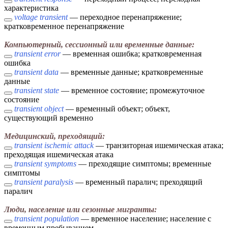
характеристика
voltage transient
— переходное перенапряжение;
кратковременное перенапряжение
Компьютерный, сессионный или временные данные:
transient error
— временная ошибка; кратковременная
ошибка
transient data
— временные данные; кратковременные
данные
transient state
— временное состояние; промежуточное
состояние
transient object
— временный объект; объект,
существующий временно
Медицинский, преходящий:
transient ischemic attack
— транзиторная ишемическая атака;
преходящая ишемическая атака
transient symptoms
— преходящие симптомы; временные
симптомы
transient paralysis
— временный паралич; преходящий
паралич
Люди, население или сезонные мигранты:
transient population
— временное население; население с
временным пребыванием