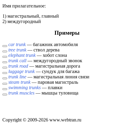
Имя прилагательное:
1) магистральный, главный
2) междугородный
Примеры
car trunk
— багажник автомобиля
tree trunk
— ствол дерева
elephant trunk
— хобот слона
trunk call
— междугородный звонок
trunk road
— магистральная дорога
luggage trunk
— сундук для багажа
trunk line
— магистральная линия связи
steam trunk
— паровая магистраль
swimming trunks
— плавки
trunk muscles
— мышцы туловища
Copyright © 2009-2026 www.webtran.ru