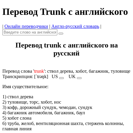
Перевод Trunk с английского
|
Онлайн переводчики
|
Англо-русский словарь
|
Перевод trunk с английского на
русский
Перевод слова '
trunk
': ствол дерева, хобот, багажник, туловище
Транскрипция: [ˈtrəŋk]
US
UK
Имя cуществительное:
1) ствол дерева
2) туловище, торс, хобот, нос
3) кофр, дорожный сундук, чемодан, сундук
4) багажник автомобиля, багажник, баул
5) хобот слона
6) труба, желоб, вентиляционная шахта, стержень колонны,
главная линия