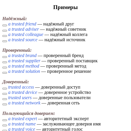
Примеры
Надёжный:
a trusted friend
— надёжный друг
a trusted adviser
— надёжный советник
a trusted colleague
— надёжный коллега
a trusted source
— надёжный источник
Проверенный:
a trusted brand
— проверенный бренд
a trusted supplier
— проверенный поставщик
a trusted method
— проверенный метод
a trusted solution
— проверенное решение
Доверенный:
trusted access
— доверенный доступ
a trusted device
— доверенное устройство
trusted users
— доверенные пользователи
a trusted network
— доверенная сеть
Пользующийся доверием:
a trusted expert
— авторитетный эксперт
a trusted name
— заслуживающее доверия имя
a trusted voice
— авторитетный голос