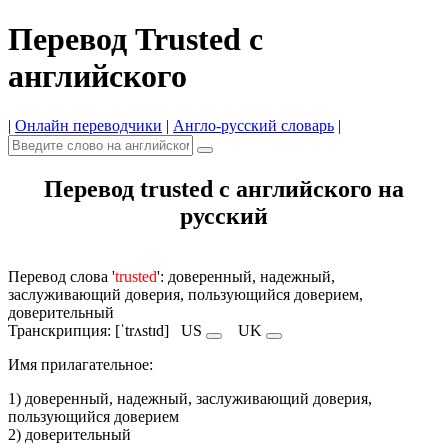
Перевод Trusted с
английского
|
Онлайн переводчики
|
Англо-русский словарь
|
Перевод trusted с английского на
русский
Перевод слова '
trusted
': доверенный, надежный,
заслуживающий доверия, пользующийся доверием,
доверительный
Транскрипция: [ˈtrʌstɪd]
US
UK
Имя прилагательное:
1) доверенный, надежный, заслуживающий доверия,
пользующийся доверием
2) доверительный