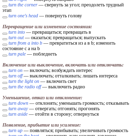
turn the corner
— свернуть за угол; преодолеть трудный
этап
turn one's head
— повернуть голову
Перевращение или изменение состояния:
turn into
— превращаться; превращать в
turn out
— оказаться; превращаться; выпускать
turn from a into b
— превратиться из a в b; изменить
состояние с a на b
turn pale
— побледнеть
Включение или выключение, включать или отключать:
turn on
— включать; возбуждать интерес
turn off
— выключать; отталкивать; лишать интереса
turn the light on
— включить свет
turn the radio off
— выключить радио
Уменьшение, отказ или отклонение:
turn down
— отклонять; уменьшать громкость; отказывать
turn away
— отвергать; отгонять; прогонять
turn aside
— отойти в сторону; отвернуться
Появление, прибытие или усиление:
turn up
— появляться; прибывать; увеличивать громкость
turn up the heat
— увеличить жар; усилить давление