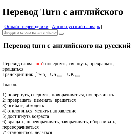
Перевод Turn с английского
|
Онлайн переводчики
|
Англо-русский словарь
|
Перевод turn с английского на русский
Перевод слова '
turn
': повернуть, свернуть, превращать,
вращаться
Транскрипция: [ˈtɝːn]
US
UK
Глагол:
1) повернуть, свернуть, поворачиваться, поворачивать
2) превращать, изменять, вращаться
3) огибать, обходить
4) отклоняться, менять направление
5) достигнуть возраста
6) вращать, переворачивать, заворачивать, оборачивать,
переворачиваться
7) становиться, делаться