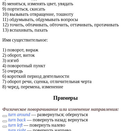
8) меняться, изменять цвет, увядать
9) портиться, скисать
10) вызывать отвращение, тошноту
11) обдумывать, обдумывать вопросы
12) точить, обтачивать, обточить, оттачивать, протачивать
13) вспахивать, пахать
Имя cуществительное:
1) поворот, вираж
2) оборот, виток
3) изгиб
4) поворотный пункт
5) очередь
6) короткий период деятельности
7) оборот речи, сценка, отличительная черта
8) черед, перемена, изменение
Примеры
Физическое поворачивание или изменение направления:
turn around
— развернуться; обернуться
turn back
— повернуть назад; вернуться
turn left
— повернуть налево
turn right
— повернуть направо