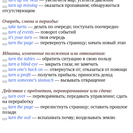
turn up missing
— оказаться пропавшим; обнаружиться
отсутствующим
Очередь, смена и периоды:
take turns
— делать по очереди; поступать поочередно
turn of events
— поворот событий
it's your turn
— твоя очередь
turn the page
— перевернуть страницу; начать новый этап
Идиомы, изменение положения или отношения:
turn the tables
— обратить ситуацию в свою пользу
turn a blind eye
— закрыть глаза; не замечать
turn one's back on
— отвернуться от; отказаться от помощи
turn a profit
— получить прибыль; приносить доход
turn someone's stomach
— вызывать отвращение
Действие с предметом, переворачивание или сдача:
turn over
— переворачивать; передавать управление; сдать
на переработку
turn the page
— перелистнуть страницу; оставить прошлое
позади
turn the soil
— вспахивать почву; возделывать землю