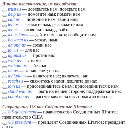
Личное местоимение, us как объект:
trust us
— доверьтесь нам; поверьте нам
help us
— помогите нам; помоги нам
call us
— позвоните нам; звони нам
tell us
— скажите нам; расскажите нам
let us
— позвольте нам; давайте
let us know
— дайте нам знать; сообщите нам
between us
— между нами
among us
— среди нас
for us
— для нас
against us
— против нас
with us
— с нами
without us
— без нас
on us
— за наш счет; на нас
include us
— включите нас; включать нас
reach us
— свяжитесь с нами; дошлите до нас
join us
— присоединяйтесь к нам; присоединиться к нам
stand with us
— быть на нашей стороне; поддерживать нас
count on us
— рассчитывать на нас; полагаться на нас
Сокращение, US как Соединенные Штаты:
US government
— правительство Соединенных Штатов;
правительство США
US president
— президент Соединенных Штатов; президент
США