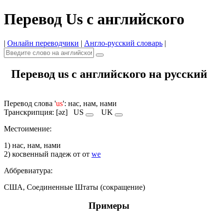
Перевод Us с английского
|
Онлайн переводчики
|
Англо-русский словарь
|
Перевод us с английского на русский
Перевод слова '
us
': нас, нам, нами
Транскрипция: [əz]
US
UK
Местоимение:
1) нас, нам, нами
2) косвенный падеж от от
we
Аббревиатура:
США, Соединенные Штаты (сокращение)
Примеры