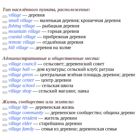
Тип населённого пункта, расположение:
village
— деревня
small village
— маленькая деревня; крошечная деревня
fishing village
— рыбацкая деревня
mountain village
— горная деревня
coastal village
— прибрежная деревня
remote village
— отдалённая деревня
hill village
— деревня на холме
Административные и общественные места:
village council
— сельсовет; деревенский совет
village hall
— дом культуры; сельский клуб; ратуша
village green
— центральная зелёная площадь деревни; дереве
village center
— центр деревни
village school
— сельская школа
village shop
— сельский магазин; лавка
Жизнь, сообщество или жители:
village life
— деревенская жизнь
village community
— деревенское сообщество; община дерев
village resident
— житель деревни
village elder
— старейшина деревни
village family
— семья из деревни; деревенская семья