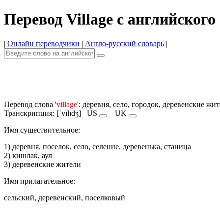
Перевод Village с английского
|
Онлайн переводчики
|
Англо-русский словарь
|
Перевод слова '
village
': деревня, село, городок, деревенские жи
Транскрипция: [ˈvɪlɪdʒ]
US
UK
Имя cуществительное:
1) деревня, поселок, село, селение, деревенька, станица
2) кишлак, аул
3) деревенские жители
Имя прилагательное:
сельский, деревенский, поселковый