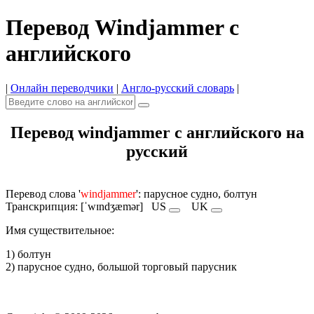
Перевод Windjammer с
английского
|
Онлайн переводчики
|
Англо-русский словарь
|
Перевод windjammer с английского на
русский
Перевод слова '
windjammer
': парусное судно, болтун
Транскрипция: [ˈwɪndʒæmər]
US
UK
Имя cуществительное:
1) болтун
2) парусное судно, большой торговый парусник