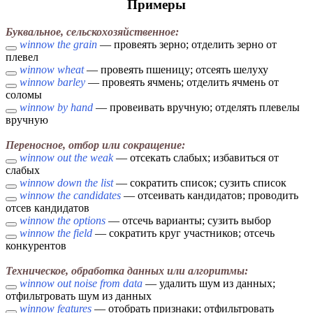
Примеры
Буквальное, сельскохозяйственное:
winnow the grain
— провеять зерно; отделить зерно от
плевел
winnow wheat
— провеять пшеницу; отсеять шелуху
winnow barley
— провеять ячмень; отделить ячмень от
соломы
winnow by hand
— провеивать вручную; отделять плевелы
вручную
Переносное, отбор или сокращение:
winnow out the weak
— отсекать слабых; избавиться от
слабых
winnow down the list
— сократить список; сузить список
winnow the candidates
— отсеивать кандидатов; проводить
отсев кандидатов
winnow the options
— отсечь варианты; сузить выбор
winnow the field
— сократить круг участников; отсечь
конкурентов
Техническое, обработка данных или алгоритмы:
winnow out noise from data
— удалить шум из данных;
отфильтровать шум из данных
winnow features
— отобрать признаки; отфильтровать