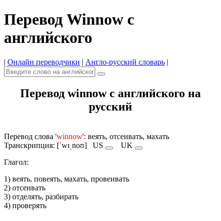
Перевод Winnow с
английского
|
Онлайн переводчики
|
Англо-русский словарь
|
Перевод winnow с английского на
русский
Перевод слова '
winnow
': веять, отсеивать, махать
Транскрипция: [ˈwɪˌnoʊ]
US
UK
Глагол:
1) веять, повеять, махать, провеивать
2) отсеивать
3) отделять, разбирать
4) проверять