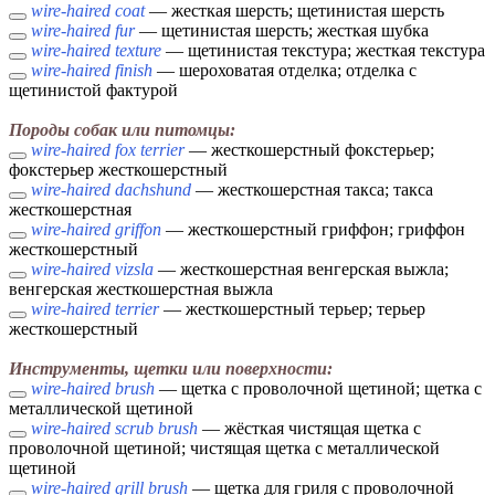
wire-haired coat
— жесткая шерсть; щетинистая шерсть
wire-haired fur
— щетинистая шерсть; жесткая шубка
wire-haired texture
— щетинистая текстура; жесткая текстура
wire-haired finish
— шероховатая отделка; отделка с
щетинистой фактурой
Породы собак или питомцы:
wire-haired fox terrier
— жесткошерстный фокстерьер;
фокстерьер жесткошерстный
wire-haired dachshund
— жесткошерстная такса; такса
жесткошерстная
wire-haired griffon
— жесткошерстный гриффон; гриффон
жесткошерстный
wire-haired vizsla
— жесткошерстная венгерская выжла;
венгерская жесткошерстная выжла
wire-haired terrier
— жесткошерстный терьер; терьер
жесткошерстный
Инструменты, щетки или поверхности:
wire-haired brush
— щетка с проволочной щетиной; щетка с
металлической щетиной
wire-haired scrub brush
— жёсткая чистящая щетка с
проволочной щетиной; чистящая щетка с металлической
щетиной
wire-haired grill brush
— щетка для гриля с проволочной