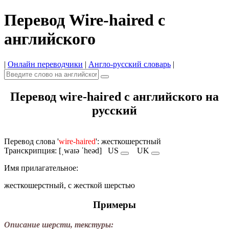
Перевод Wire-haired с
английского
|
Онлайн переводчики
|
Англо-русский словарь
|
Перевод wire-haired с английского на
русский
Перевод слова '
wire-haired
': жесткошерстный
Транскрипция: [ˌwaɪə ˈheəd]
US
UK
Имя прилагательное:
жесткошерстный, с жесткой шерстью
Примеры
Описание шерсти, текстуры: