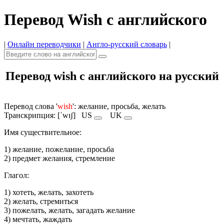
Перевод Wish с английского
|
Онлайн переводчики
|
Англо-русский словарь
|
Перевод wish с английского на русский
Перевод слова '
wish
': желание, просьба, желать
Транскрипция: [ˈwɪʃ]
US
UK
Имя cуществительное:
1) желание, пожелание, просьба
2) предмет желания, стремление
Глагол:
1) хотеть, желать, захотеть
2) желать, стремиться
3) пожелать, желать, загадать желание
4) мечтать, жаждать