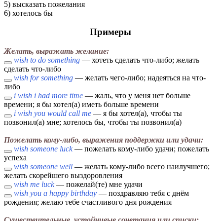
5) высказать пожелания
6) хотелось бы
Примеры
Желать, выражать желание:
wish to do something
— хотеть сделать что-либо; желать
сделать что-либо
wish for something
— желать чего-либо; надеяться на что-
либо
i wish i had more time
— жаль, что у меня нет больше
времени; я бы хотел(а) иметь больше времени
i wish you would call me
— я бы хотел(а), чтобы ты
позвонил(а) мне; хотелось бы, чтобы ты позвонил(а)
Пожелать кому-либо, выражения поддержки или удачи:
wish someone luck
— пожелать кому-либо удачи; пожелать
успеха
wish someone well
— желать кому-либо всего наилучшего;
желать скорейшего выздоровления
wish me luck
— пожелай(те) мне удачи
wish you a happy birthday
— поздравляю тебя с днём
рождения; желаю тебе счастливого дня рождения
Существительные, устойчивые сочетания или списки: