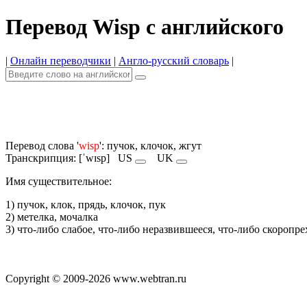
Перевод Wisp с английского
|
Онлайн переводчики
|
Англо-русский словарь
|
Перевод слова '
wisp
': пучок, клочок, жгут
Транскрипция: [ˈwɪsp]
US
UK
Имя cуществительное:
1) пучок, клок, прядь, клочок, пук
2) метелка, мочалка
3) что-либо слабое, что-либо неразвившееся, что-либо скоропр
Copyright © 2009-2026 www.webtran.ru