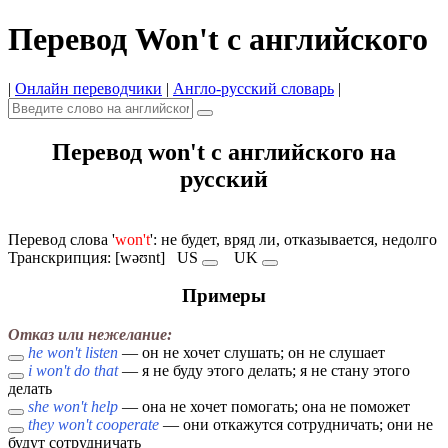
Перевод Won't с английского
|
Онлайн переводчики
|
Англо-русский словарь
|
Перевод won't с английского на
русский
Перевод слова '
won't
': не будет, вряд ли, отказывается, недолго
Транскрипция: [wəʊnt]
US
UK
Примеры
Отказ или нежелание:
he won't listen
— он не хочет слушать; он не слушает
i won't do that
— я не буду этого делать; я не стану этого
делать
she won't help
— она не хочет помогать; она не поможет
they won't cooperate
— они откажутся сотрудничать; они не
будут сотрудничать