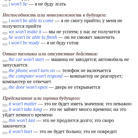
i won't lie
— я не буду лгать
Неспособность или невозможность в будущем:
i won't be able to come
— я не смогу прийти; у меня не
получится прийти
we won't make it
— мы не успеем; у нас не получится
he won't be able to finish
— он не сможет закончить
i won't be ready
— я не буду готов
Отказ техники или отсутствие действия:
the car won't start
— машина не заводится; автомобиль не
запускается
the phone won't turn on
— телефон не включается
the computer won't respond
— компьютер не реагирует;
компьютер не отвечает
the door won't open
— дверь не открывается
Предсказание или оценка будущего:
it won't matter
— это не будет иметь значения; это неважно
it won't take long
— это не займет много времени; на это
уйдет немного времени
this won't last
— это не продлится долго; это скоро
закончится
it won't hurt
— это не будет больно; это не повредит