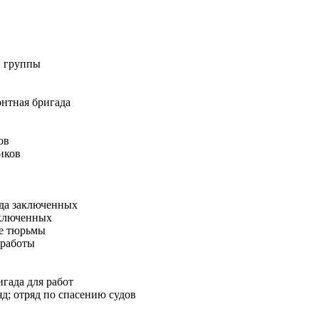
й группы
нтная бригада
ов
иков
да заключенных
аключенных
е тюрьмы
работы
гада для работ
д; отряд по спасению судов