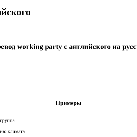
ийского
евод working party с английского на рус
Примеры
 группа
нию климата