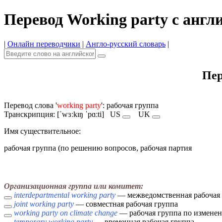
Перевод Working party с англ
|
Онлайн переводчики
|
Англо-русский словарь
|
Пер
Перевод слова '
working party
': рабочая группа
Транскрипция: [ˈwɜːkɪŋ ˈpɑːti]
US
UK
Имя cуществительное:
рабочая группа (по решению вопросов, рабочая партия
Организационная группа или комитет:
interdepartmental working party
— межведомственная рабочая
joint working party
— совместная рабочая группа
working party on climate change
— рабочая группа по измене
temporary working party
— временная рабочая группа