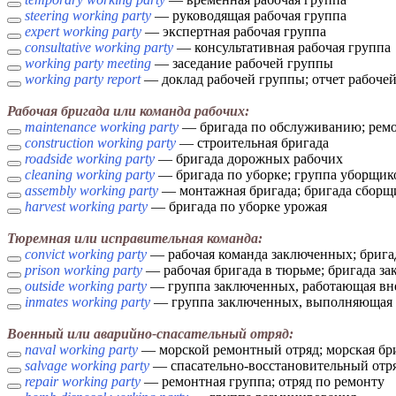
steering working party
— руководящая рабочая группа
expert working party
— экспертная рабочая группа
consultative working party
— консультативная рабочая группа
working party meeting
— заседание рабочей группы
working party report
— доклад рабочей группы; отчет рабоче
Рабочая бригада или команда рабочих:
maintenance working party
— бригада по обслуживанию; ремо
construction working party
— строительная бригада
roadside working party
— бригада дорожных рабочих
cleaning working party
— бригада по уборке; группа уборщик
assembly working party
— монтажная бригада; бригада сборщ
harvest working party
— бригада по уборке урожая
Тюремная или исправительная команда:
convict working party
— рабочая команда заключенных; брига
prison working party
— рабочая бригада в тюрьме; бригада з
outside working party
— группа заключенных, работающая вн
inmates working party
— группа заключенных, выполняющая 
Военный или аварийно-спасательный отряд:
naval working party
— морской ремонтный отряд; морская бри
salvage working party
— спасательно-восстановительный отря
repair working party
— ремонтная группа; отряд по ремонту