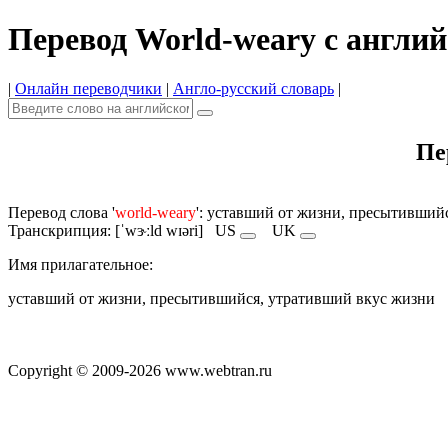
Перевод World-weary с англий
|
Онлайн переводчики
|
Англо-русский словарь
|
Пе
Перевод слова '
world-weary
': уставший от жизни, пресытивший
Транскрипция: [ˈwɝːld wɪəri]
US
UK
Имя прилагательное:
уставший от жизни, пресытившийся, утративший вкус жизни
Copyright © 2009-2026 www.webtran.ru