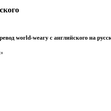
ского
ревод world-weary с английского на русс
ся