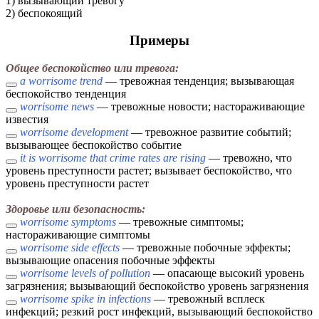
1) вызывающий тревогу
2) беспокоящий
Примеры
Общее беспокойство или тревога:
a worrisome trend
— тревожная тенденция; вызывающая
беспокойство тенденция
worrisome news
— тревожные новости; настораживающие
известия
worrisome development
— тревожное развитие событий;
вызывающее беспокойство событие
it is worrisome that crime rates are rising
— тревожно, что
уровень преступности растет; вызывает беспокойство, что
уровень преступности растет
Здоровье или безопасность:
worrisome symptoms
— тревожные симптомы;
настораживающие симптомы
worrisome side effects
— тревожные побочные эффекты;
вызывающие опасения побочные эффекты
worrisome levels of pollution
— опасающе высокий уровень
загрязнения; вызывающий беспокойство уровень загрязнения
worrisome spike in infections
— тревожный всплеск
инфекций; резкий рост инфекций, вызывающий беспокойство