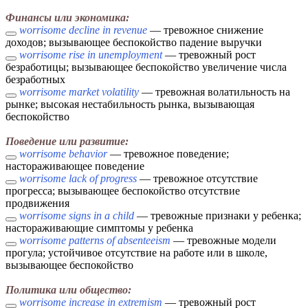
Финансы или экономика:
worrisome decline in revenue
— тревожное снижение
доходов; вызывающее беспокойство падение выручки
worrisome rise in unemployment
— тревожный рост
безработицы; вызывающее беспокойство увеличение числа
безработных
worrisome market volatility
— тревожная волатильность на
рынке; высокая нестабильность рынка, вызывающая
беспокойство
Поведение или развитие:
worrisome behavior
— тревожное поведение;
настораживающее поведение
worrisome lack of progress
— тревожное отсутствие
прогресса; вызывающее беспокойство отсутствие
продвижения
worrisome signs in a child
— тревожные признаки у ребенка;
настораживающие симптомы у ребенка
worrisome patterns of absenteeism
— тревожные модели
прогула; устойчивое отсутствие на работе или в школе,
вызывающее беспокойство
Политика или общество:
worrisome increase in extremism
— тревожный рост