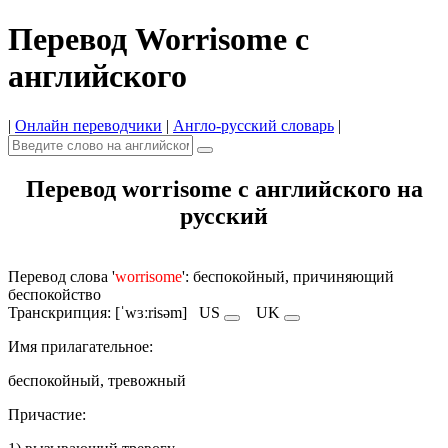
Перевод Worrisome с
английского
|
Онлайн переводчики
|
Англо-русский словарь
|
Перевод worrisome с английского на
русский
Перевод слова '
worrisome
': беспокойный, причиняющий
беспокойство
Транскрипция: [ˈwɜːrisəm]
US
UK
Имя прилагательное:
беспокойный, тревожный
Причастие: