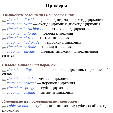
Примеры
Химические соединения или состояния:
zirconium dioxide
— диоксид циркония; оксид циркония
zirconium oxide
— оксид циркония; диоксид циркония
zirconium tetrachloride
— тетрахлорид циркония
zirconium chloride
— хлорид циркония
zirconium nitrate
— нитрат циркония
zirconium hydroxide
— гидроксид циркония
zirconium carbide
— карбид циркония
zirconium silicate
— силикат циркония; циркониевый
силикат
Сплавы, металл или порошок:
zirconium alloy
— сплав на основе циркония; циркониевый
сплав
zirconium metal
— металл циркония
zirconium powder
— порошок циркония
zirconium sponge
— губка циркония
zirconium casting
— литье из циркония
Ювелирные или декоративные материалы:
cubic zirconia
— кубический цирконий; кубический оксид
циркония