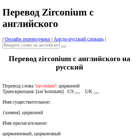
Перевод Zirconium с
английского
|
Онлайн переводчики
|
Англо-русский словарь
|
Перевод zirconium с английского на
русский
Перевод слова '
zirconium
': цирконий
Транскрипция: [zərˈkoʊniəm]
US
UK
Имя cуществительное:
{химия} цирконий
Имя прилагательное:
циркониевый, цирконовый